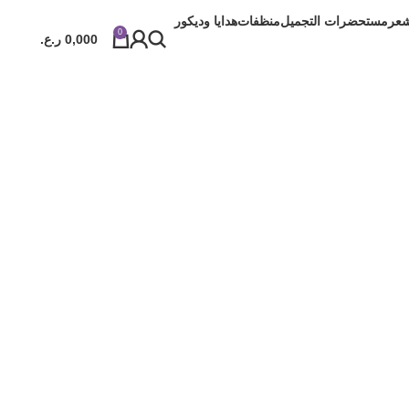
شعر
مستحضرات التجميل
منظفات
هدايا وديكور
0
0,000
ر.ع.