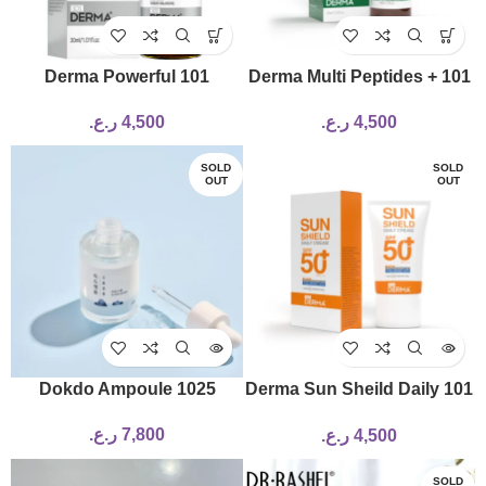
101 Derma Powerful
101 Derma Multi Peptides +
Niacinamide Serum
HA Power Serum
4,500
ر.ع.
4,500
ر.ع.
SOLD
SOLD
OUT
OUT
1025 Dokdo Ampoule
101 Derma Sun Sheild Daily
Cream SPF50+ – Tinted
7,800
ر.ع.
4,500
ر.ع.
SOLD