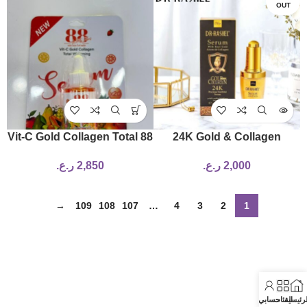
OUT
88 Vit-C Gold Collagen Total
24K Gold & Collagen
Whitening Serum
Youthful Face Serum 40ml
2,000
ر.ع.
2,850
ر.ع.
→
109
108
107
…
4
3
2
1
لرئيسية
الفئات
حسابي