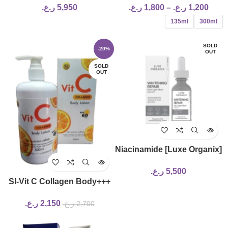
1,200
ر.ع.
–
1,800
ر.ع.
5,950
ر.ع.
135ml
300ml
SOLD
-20%
OUT
SOLD
OUT
[Luxe Organix] Niacinamide
Whitening Repair Serum
5,500
ر.ع.
10% 30ml
+++Sl-Vit C Collagen Body
Lotion Spf 60 Pa
2,150
ر.ع.
2,700
ر.ع.