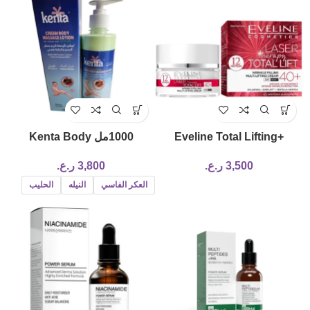
+Eveline Total Lifting
1000مل Kenta Body
Massage Lotion Milk
Wrinkle Filling Day & Night
3,500
ر.ع.
3,800
ر.ع.
Cream 40
العكر الفاسي
النيله
الحليب