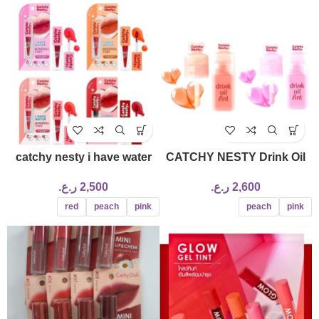
catchy nesty i have water
CATCHY NESTY Drink Oil
mineral tint
Tint
2,600
ر.ع.
2,500
ر.ع.
red
peach
pink
peach
pink