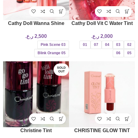
Cathy Doll Wanna Shine
Cathy Doll Vit C Water Tint
Lipstick 3g
2,000
ر.ع.
2,500
ر.ع.
01
07
04
03
02
Pink Scene 03
06
05
Blink Orange 05
SOLD
OUT
Christine Tint
CHRISTINE GLOW TINT