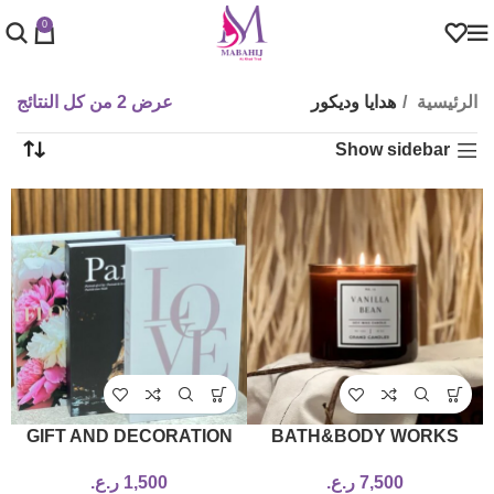
0
الرئيسية
هدايا وديكور
عرض ⁦2⁩ من كل النتائج
Show sidebar
GIFT AND DECORATION
BATH&BODY WORKS
BOXES
CANDLLE
7,500
ر.ع.
1,500
ر.ع.