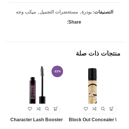
التصنيفات:
بودرة
,
مستحضرات التجميل
,
ميكب وجه
Share:
منتجات ذات صلة
LD
-22%
UT
Character Lash Booster
Block Out Concealer \
Mascara
Brand Character