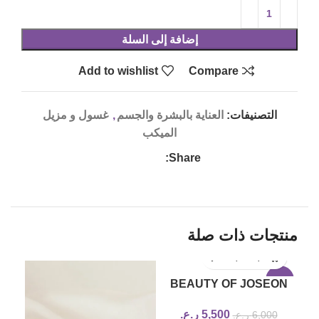
إضافة إلى السلة
Add to wishlist
Compare
التصنيفات:
العناية بالبشرة والجسم
,
غسول و مزيل
الميكب
Share:
منتجات ذات صلة
19%
-8%
BEAUTY OF JOSEON
Radiance Cleansing
5,500
ر.ع.
6,000
ر.ع.
Balm