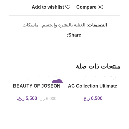
Add to wishlist
Compare
التصنيفات:
العناية بالبشرة والجسم
,
ماسكات
Share:
منتجات ذات صلة
17%
-8%
BEAUTY OF JOSEON
AC Collection Ultimate
Radiance Cleansing
Spot Cream
6,500
ر.ع.
5,500
ر.ع.
6,000
ر.ع.
Balm