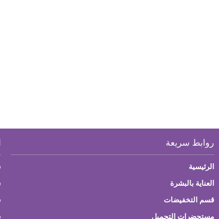
روابط سريعة
ا
الرئيسية
س
العناية بالبشرة
ش
قسم التخفيضات
س
مستحضرات التجميل
س