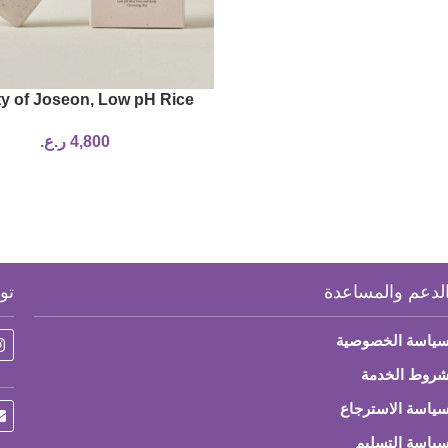
y of Joseon, Low pH Rice
d Body Cleansing Bar Soap,
4,800
ر.ع.
100 ml)
لدعم والمساعدة
تو
ياسة الخصوصية
روط الخدمة
ياسة الاسترجاع
ياسة التسليم