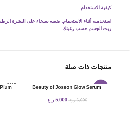
كيفية الاستخدام
زيت الجسم حسب رغبتك.
منتجات ذات صلة
SOLD
 Plum
Beauty of Joseon Glow Serum
-17%
OUT
00ml
Propolis and Niacinamide 30ml
5,000
ر.ع.
6,000
ر.ع.