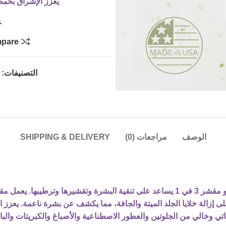
يعزز الإشراق بحمض
غ
pare
التصنيفات:
الوصف
مراجعات (0)
SHIPPING & DELIVERY
مقشر شجرة الشاي المقشر من Advanced Clinicals هو مقشر 3 في 1 يساعد على تنقية ال
نباتي وخالي من الجلوتين والعطور الاصطناعية والأصباغ والكبريتات والب