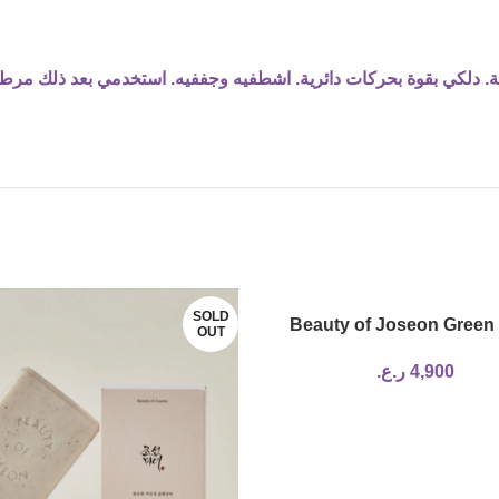
SOLD
Beauty of Joseon Green
OUT
Refreshing Cleanser 1
4,900
ر.ع.