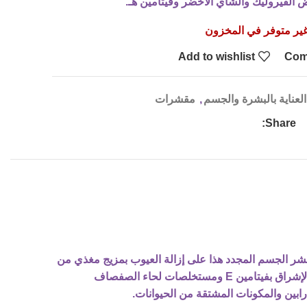
 الفيروليك والشاي الأخضر وفيتامين هـ.
ير متوفر في المخزون
Add to wishlist
Com
العناية بالبشرة والجسم
,
مقشرات
Share:
بشرة وتقشيرها وترطيبها. يعمل مقشر الجسم المجدد هذا على إزالة العيوب بمزيج مغذي من
زيت شجرة الشاي وزبدة الشيا. تعمل المقشرات اللطيفة على إزالة خلايا الجلد الميتة والجافة، مما يكشف عن بشرة ناعمة. يعزز الإشراق بفيتامين E ومستخلصات لحاء الصفصاف
ارابين والمكونات المشتقة من الحيوانات.