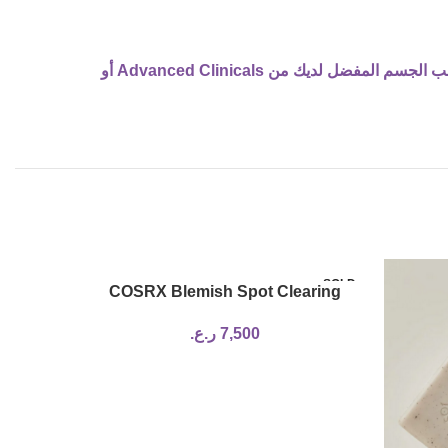
استخدميه أثناء الاستحمام. ضعيه بسخاء على البشرة الرطبة. دلكي بقوة بحركات دائرية. اشطفيه وجففيه. استخدمي بعد ذلك مرطب الجسم المفضل لديك من Advanced Clinicals أو
SOLD
SOLD
COSRX Blemish Spot Clearing
OUT
OUT
Serum
7,500
ر.ع.