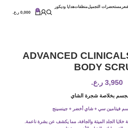
شعر
مستحضرات التجميل
منظفات
هدايا وديكور
0
0,000
ر.ع.
ADVANCED CLINICALS
BODY SCR
3,950
ر.ع.
جسم بخلاصة شجرة الشاي
 فيتامين سي + شاي أخضر + جينسينج
 خلايا الجلد الميتة والجافة، مما يكشف عن بشرة ناعمة.