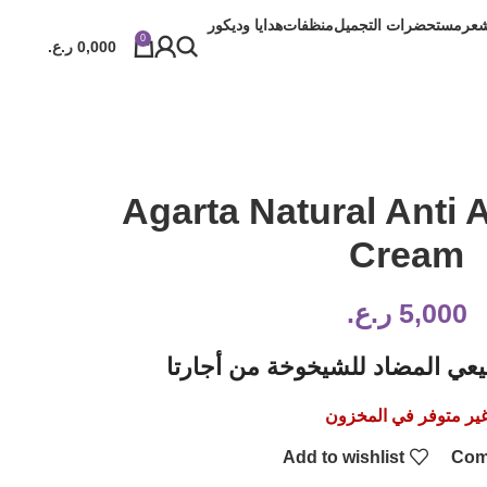
شعر
مستحضرات التجميل
منظفات
هدايا وديكور
0
0,000
ر.ع.
Agarta Natural Anti 
Cream
5,000
ر.ع.
عي المضاد للشيخوخة من أجارتا
ير متوفر في المخزون
Add to wishlist
Com