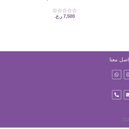
Refreshing Pore Beauty Mask, 140
ml
7,500
ر.ع.
اصل معنا
CO