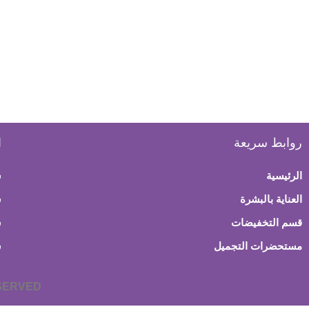
روابط سريعة
ا
الرئيسية
س
العناية بالبشرة
ش
قسم التخفيضات
س
مستحضرات التجميل
س
ESERVED