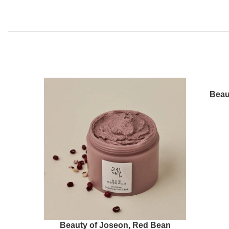
SOLD
Beau
OUT
Ref
cin Gel
Beauty of Joseon, Red Bean