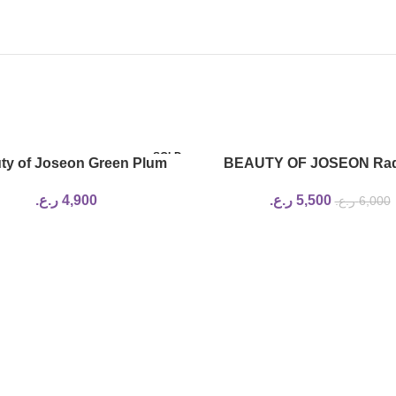
SOLD
ty of Joseon Green Plum
BEAUTY OF JOSEON Rad
OUT
reshing Cleanser 100ml
Cleansing Balm
5,500
ر.ع.
4,900
ر.ع.
6,000
ر.ع.