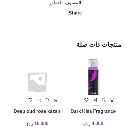
التصنيف:
العطور
Share:
منتجات ذات صلة
zan
Deep oud rose kazan
Dark Kiss Fragrance
perfume
Mist
4,000
ر.ع.
16,000
ر.ع.