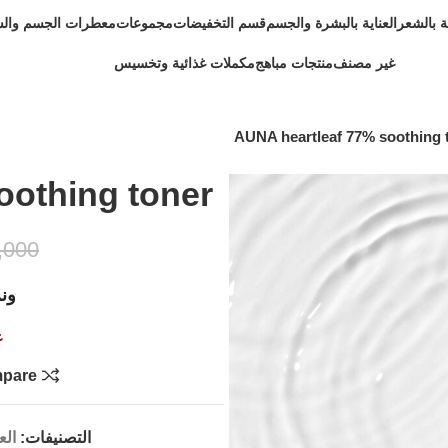
ية بالشعر
العناية بالبشرة والجسم
قسم التخفيضات
مجموعات
معطرات الجسم وال
غير مصنف
منتجات مباهج
مكملات غذائية وتخسيس
AUNA heartleaf 77% soothing 
oothing toner
,000
ون
غ
pare
التصنيفات:
الع