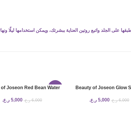
 على الجلد واتبع روتين العناية ببشرتك، ويمكن استخدامها ليلًا ونهارً
 of Joseon Red Bean Water
-17%
Beauty of Joseon Glow 
Gel 100ml
Propolis and Niacinamid
5,000
ر.ع.
5,000
ر.ع.
6,000
ر.ع.
6,000
ر.ع.