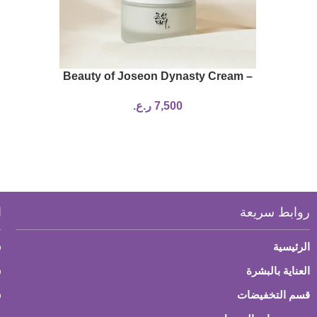
Beauty of Joseon Dynasty Cream –
50ml
7,500
ر.ع.
روابط سريعة
ا
الرئيسية
س
العناية بالبشرة
ش
قسم التخفيضات
س