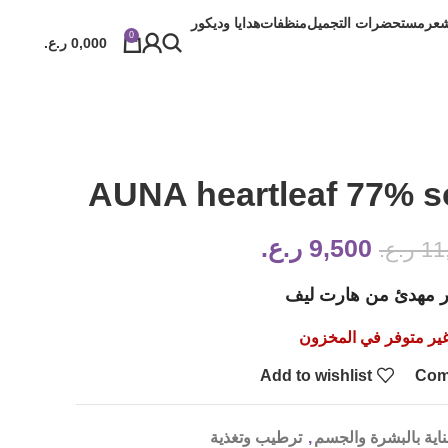
شعر
مستحضرات التجميل
منظفات
هدايا وديكور
0
0,000
ر.ع.
AUNA heartleaf 77% s
9,500
ر.ع.
11
ر.ع.
ر مهدئ من هارت ليف
ير متوفر في المخزون
Add to wishlist
Com
ناية بالبشرة والجسم
,
ترطيب وتغذية