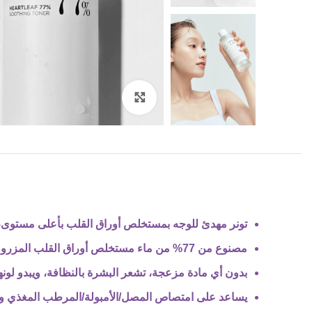
Click to enlarge
تونر مهدئ للوجه بمستخلص أوراق القلب بأعلى مستوى، م
مصنوع من 77% من ماء مستخلص أوراق القلب المزروعة والمحصودة في كوريا.
بدون أي مادة مزعجة، تشعر البشرة بالنظافة، ويبدو لونه
يساعد على امتصاص المصل/الأمبولة/المرطب المغذي ويجع