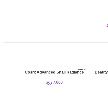
ا.
SOLD
SOLD
Cosrx Advanced Snail Radiance
Beauty
OUT
OUT
Dual Essence
7,800
ر.ع.