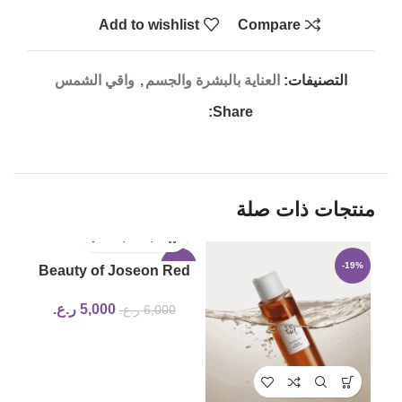
Add to wishlist
Compare
التصنيفات:
العناية بالبشرة والجسم
,
واقي الشمس
Share:
منتجات ذات صلة
LD
-17%
-19%
Beauty of Joseon Red
UT
Bean Water Gel 100ml
5,000
ر.ع.
6,000
ر.ع.