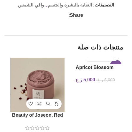
التصنيفات:
العناية بالبشرة والجسم
,
واقي الشمس
Share:
منتجات ذات صلة
-17%
Apricot Blossom
Peeling Gel beauty of
5,000
ر.ع.
6,000
ر.ع.
joseon
,
Beauty of Joseon, Red
Bean Refreshing Pore
 ml
Beauty Mask, 140 ml