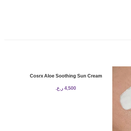
Cosrx Aloe Soothing Sun Cream
SPF50+ PA+++
4,500
ر.ع.