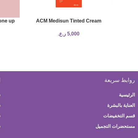
tone up
ACM Medisun Tinted Cream
LAB
SPF100+ Light Tint 40 ML
5,000
ر.ع.
روابط سريعة
ا
الرئيسية
س
العناية بالبشرة
ش
قسم التخفيضات
س
مستحضرات التجميل
س