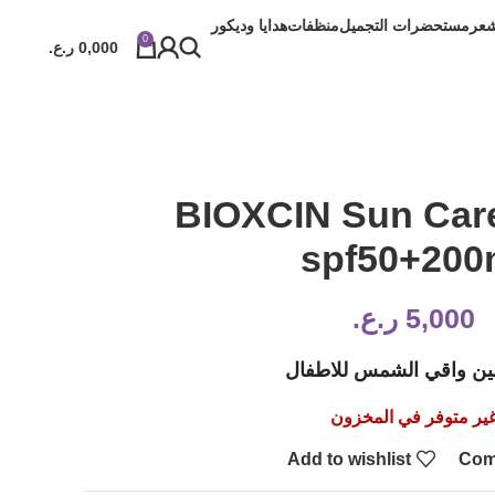
شعر
مستحضرات التجميل
منظفات
هدايا وديكور
0
0,000
ر.ع.
BIOXCIN Sun Care
spf50+200
5,000
ر.ع.
ين واقي الشمس للاطفال
ير متوفر في المخزون
Add to wishlist
Com