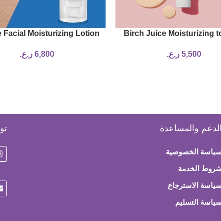
 Facial Moisturizing Lotion
Birch Juice Moisturizing 
+ 52ML for Normal To Dry
sunscreen – ROUND 
5,500
ر.ع.
6,800
ر.ع.
Skin
لدعم والمساعدة
تو
ياسة الخصوصية
روط الخدمة
ياسة الاسترجاع
ياسة التسليم