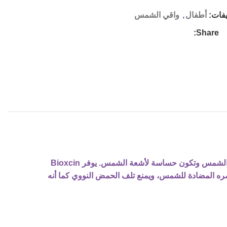
يفات:
أطفال
,
واقي الشمس
Share:
كريم الشمس Bioxcin Sun Care للأطفال SPF 50+ هو كريم شمسي عالي الحماية لبشرة الأطفال التي تريد الحماية من الشمس وتكون حساسة لأشعة الشمس. يوفر Bioxcin
ة عالية جدًا ضد الأشعة فوق البنفسجية فئة A والأشعة فوق البنفسجية فئة B بفضل عناصره المضادة للشمس، ويمنع تلف الحمض النووي كما أنه