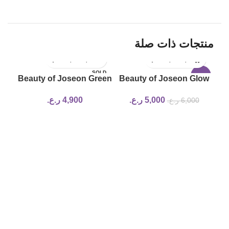
منتجات ذات صلة
SOLD
17%
-17%
Beauty of Joseon Green
Beauty of Joseon Glow
OUT
Plum Refreshing
Serum Propolis and
5,000
ر.ع.
4,900
ر.ع.
6,000
ر.ع.
Cleanser 100ml
Niacinamide 30ml
Red
ml
0