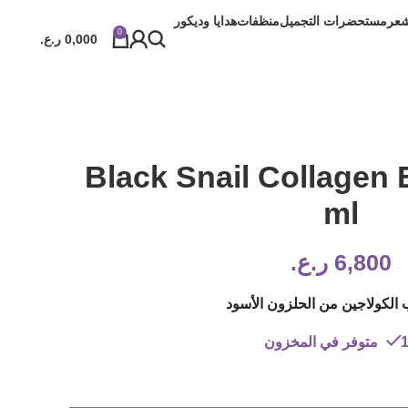
شعر
مستحضرات التجميل
منظفات
هدايا وديكور
0
0,000
ر.ع.
Black Snail Collagen
ml
6,800
ر.ع.
لكولاجين من الحلزون الأسود
 المخزون