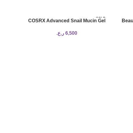
SOLD
SOLD
COSRX Advanced Snail Mucin Gel
Beau
OUT
OUT
Cleanser
Ref
6,500
ر.ع.
earing