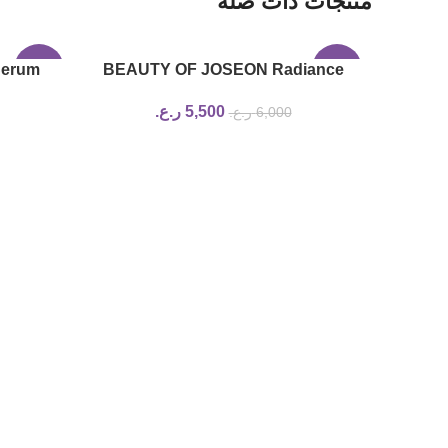
منتجات ذات صلة
Serum
-17%
BEAUTY OF JOSEON Radiance
-8%
e 30ml
Cleansing Balm
5,500
ر.ع.
6,000
ر.ع.