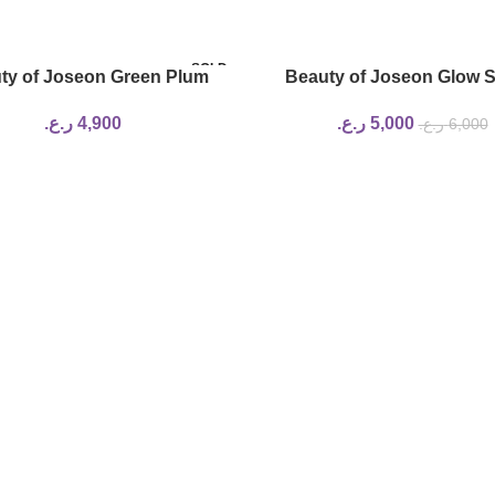
SOLD
ty of Joseon Green Plum
Beauty of Joseon Glow 
OUT
reshing Cleanser 100ml
Propolis and Niacinamid
5,000
ر.ع.
4,900
ر.ع.
6,000
ر.ع.