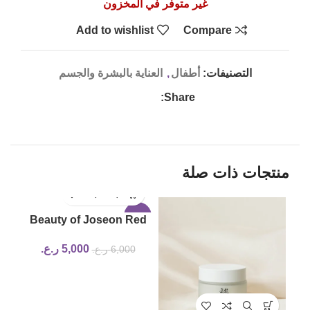
غير متوفر في المخزون
Add to wishlist
Compare
التصنيفات:
أطفال
,
العناية بالبشرة والجسم
Share:
منتجات ذات صلة
LD
-17%
Beauty of Joseon Red
UT
Bean Water Gel 100ml
5,000
ر.ع.
6,000
ر.ع.