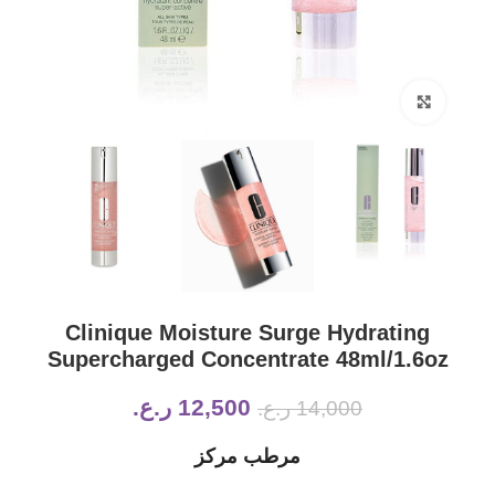
Click to enlarge
Clinique Moisture Surge Hydrating
Supercharged Concentrate 48ml/1.6oz
12,500
ر.ع.
14,000
ر.ع.
مرطب مركز