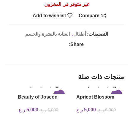
غير متوفر في المخزون
Add to wishlist
Compare
التصنيفات:
أطفال
,
العناية بالبشرة والجسم
Share:
منتجات ذات صلة
LD
-17%
-17%
Beauty of Joseon
Apricot Blossom
UT
Revive Serum: Ginseng
Peeling Gel beauty of
5,000
ر.ع.
5,000
ر.ع.
6,000
ر.ع.
6,000
ر.ع.
+ Snail Mucin | 30ml
joseon