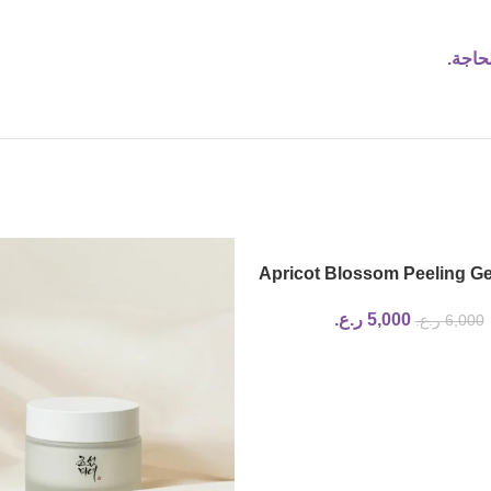
حاجة.
Apricot Blossom Peeling Ge
of joseon
5,000
ر.ع.
6,000
ر.ع.