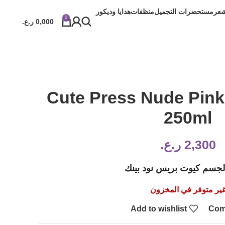
شعر
مستحضرات التجميل
منظفات
هدايا وديكور
0
0,000
ر.ع.
Cute Press Nude Pink
250ml‏
2,300
ر.ع.
جسم كيوت بريس نود بينك
ير متوفر في المخزون
Add to wishlist
Com