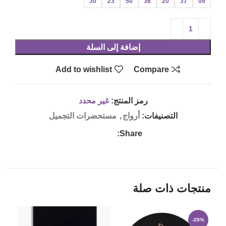
30
23
50
36
20
37
09
إضافة إلى السلة
Add to wishlist
Compare
رمز المنتج:
غير محدد
التصنيفات:
أرواج
,
مستحضرات التجميل
Share:
منتجات ذات صلة
-20%