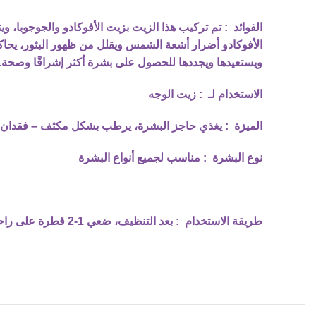
الفوائد
: تم تركيب هذا الزيت بزيت الأفوكادو والجوجوبا، وي
الأفوكادو أضرار أشعة الشمس ويقلل من ظهور البثور، يحاك
ويستعيدها ويجددها للحصول على بشرة أكثر إشراقًا وصحة.
الاستخدام لـ
: زيت الوجه
الميزة
: يغذي حاجز البشرة، يرطب بشكل مكثف – فقدان الت
نوع البشرة
: مناسب لجميع أنواع البشرة
طريقة الاستخدام
: بعد التنظيف، ضعي 1-2 قطرة على راحة اليد، وافركي يديك معًا حتى تصبح راحة اليد دافئة قليلًا، ثم ارفعيها ودلكيها وفقًا لقوام الجلد حتى يتم امتصاصها.