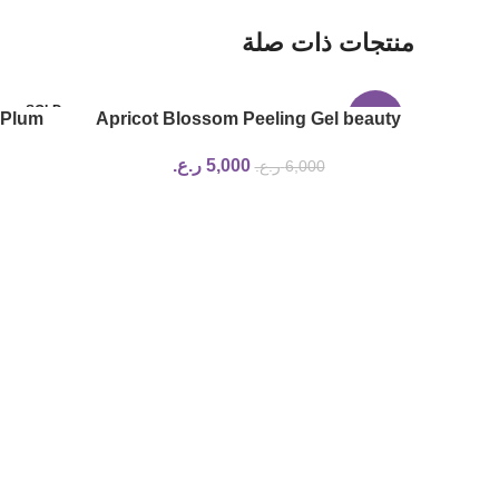
منتجات ذات صلة
SOLD
 Plum
Apricot Blossom Peeling Gel beauty
-17%
OUT
00ml
of joseon
5,000
ر.ع.
6,000
ر.ع.