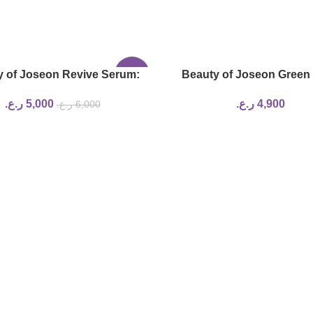
y of Joseon Revive Serum:
-17%
Beauty of Joseon Green
eng + Snail Mucin | 30ml
Refreshing Cleanser 1
4,900
ر.ع.
5,000
ر.ع.
6,000
ر.ع.