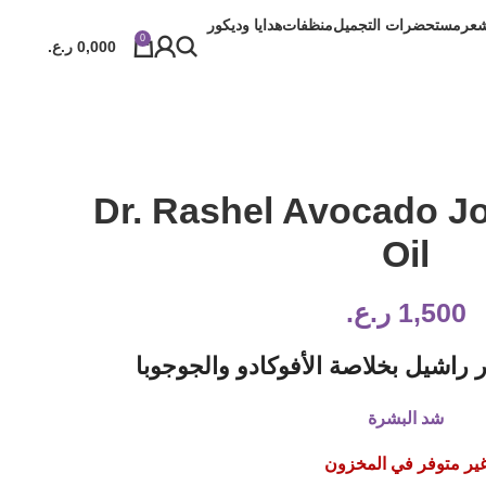
شعر
مستحضرات التجميل
منظفات
هدايا وديكور
0
0,000
ر.ع.
Dr. Rashel Avocado Jo
Oil
1,500
ر.ع.
 راشيل بخلاصة الأفوكادو والجوجوبا
شد البشرة
ير متوفر في المخزون