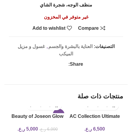
منظف الوجه، شجرة الشاي
غير متوفر في المخزون
Add to wishlist
Compare
التصنيفات:
العناية بالبشرة والجسم
,
غسول و مزيل
الميكب
Share:
منتجات ذات صلة
LD
-17%
Beauty of Joseon Glow
AC Collection Ultimate
UT
Serum Propolis and
Spot Cream
6,500
ر.ع.
5,000
ر.ع.
6,000
ر.ع.
Niacinamide 30ml