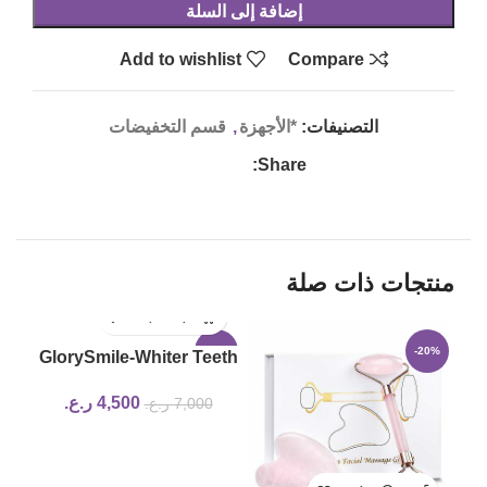
إضافة إلى السلة
Add to wishlist
Compare
التصنيفات:
*الأجهزة
,
قسم التخفيضات
Share:
منتجات ذات صلة
-36%
-20%
GlorySmile-Whiter Teeth
4,500
ر.ع.
7,000
ر.ع.