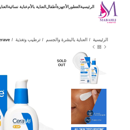
الرئيسية
العطور
الأجهزة
أطفال
العناية بالأم
عناية نسائية
العنا
الرئيسية
العناية بالبشرة والجسم
ترطيب وتغذية
erave
SOLD
OUT