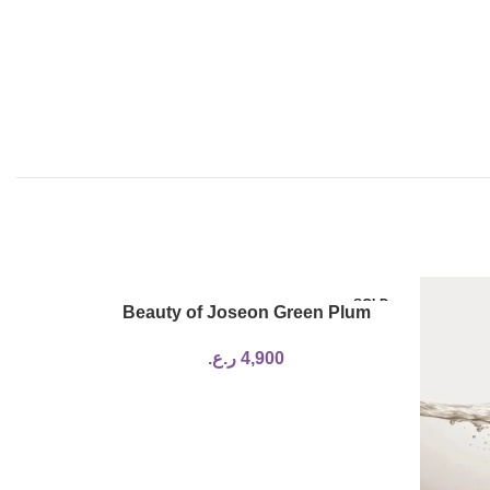
SOLD
SOLD
Beauty of Joseon Green Plum
OUT
OUT
Refreshing Cleanser 100ml
4,900
ر.ع.