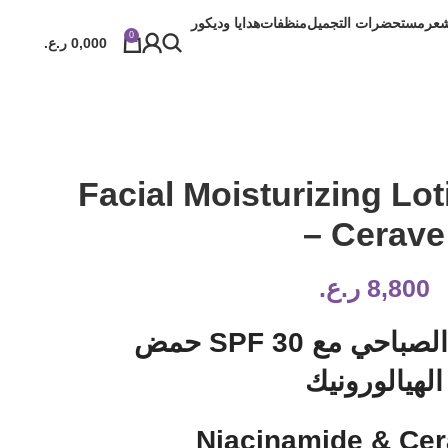
شعر
مستحضرات التجميل
منظفات
هدايا وديكور
0
0,000
ر.ع.
Facial Moisturizing L
– Cerave
8,800
ر.ع.
مرطب الوجه الصباحي مع 30 SPF حمض
الهيالورونيك