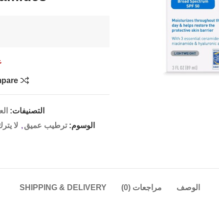
غ
pare
التصنيفات:
الع
الوسوم:
ترطيب عميق
,
لا يتر
الوصف
مراجعات (0)
SHIPPING & DELIVERY