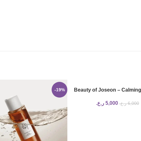
-19%
Beauty of Joseon – Calming
Green tea + Panthen
5,000
ر.ع.
6,000
ر.ع.