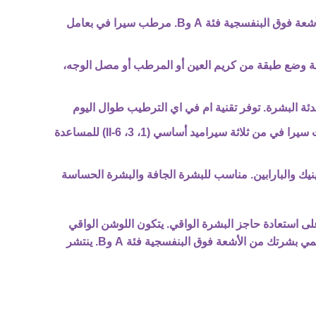
[ واقي شمس واسع الطيف بعامل وقاية من أشعة الشمس 30] واقي من أشعة الشمس من أكسيد الزنك الدقيق للحماية من الأشعة فوق البنفسجية فئة A وB. مرطب سيرا في بعامل
لة وضع طبقة من كريم العين أو المرطب أو مصل الوجه،
ة البشرة. توفر تقنية ام في اي الترطيب طوال اليوم
[ سيراميك أساسي] يوجد السيراميد بشكل طبيعي في البشرة ويشكل 50% من الدهون في حاجز الجلد. تم تركيب جميع منتجات سيرا في من ثلاثة سيراميد أساسي (1، 3، 6-II) للمساعدة
ك والبارابين. مناسب للبشرة الجافة والبشرة الحساسة
ن الشمس يرطب طوال اليوم ويساعد على استعادة حاجز البشرة الواقي. يتكون اللوشن الواقي
من الشمس هذا من واقي شمس واسع الطيف بعامل وقاية من أشعة الشمس 30 للحماية اليومية من الأشعة فوق البنفسجية، ويحمي بشرتك من الأشعة فوق البنفسجية فئة A وB. ينتشر