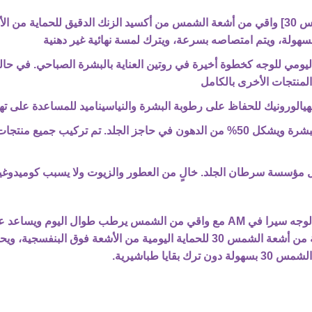
ولة، ويتم امتصاصه بسرعة، ويترك لمسة نهائية غير دهنية
يومي للوجه كخطوة أخيرة في روتين العناية بالبشرة الصباحي. في حا
منتجات الأخرى بالكامل
لورونيك للحفاظ على رطوبة البشرة والنياسيناميد للمساعدة على تهدئ
 مؤسسة سرطان الجلد. خالٍ من العطور والزيوت ولا يسبب كوميدوغيني
تم تطويره بواسطة أطباء الأمراض الجلدية، لوشن ترطيب الوجه سيرا في AM مع واقي م
ا طباشيرية.