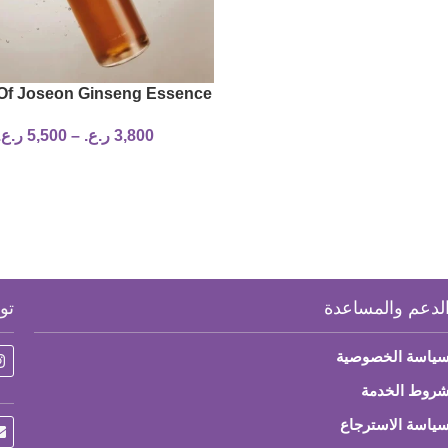
Of Joseon Ginseng Essence
Water 2 sizes
3,800
ر.ع.
–
5,500
ر.ع.
لدعم والمساعدة
تو
ياسة الخصوصية
روط الخدمة
ياسة الاسترجاع