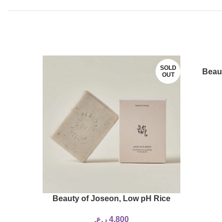
SOLD
SOLD
Beau
OUT
OUT
Propo
diance
Beauty of Joseon, Low pH Rice
Face and Body Cleansing Bar Soap,
4,800
ر.ع.
100 ml)