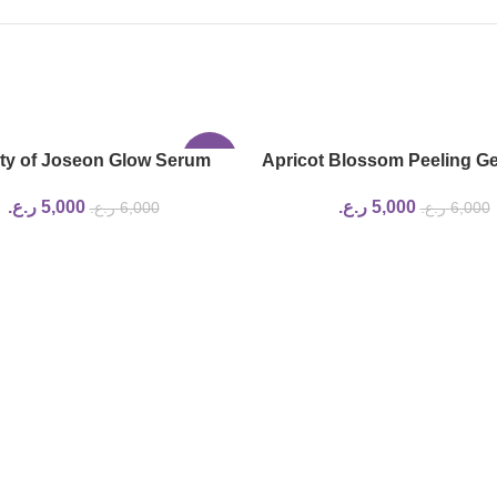
ty of Joseon Glow Serum
-17%
Apricot Blossom Peeling Ge
lis and Niacinamide 30ml
of joseon
5,000
ر.ع.
5,000
ر.ع.
6,000
ر.ع.
6,000
ر.ع.