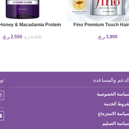
Honey & Macadamia Protein
Fino Premium Touch Hai
sturizing & Nourishing
3,900
ر.ع.
2,550
ر.ع.
5,100
ر.ع.
tioner – Intensive (Ylang
Ylang)
لدعم والمساعدة
تو
ياسة الخصوصية
روط الخدمة
ياسة الاسترجاع
ياسة التسليم