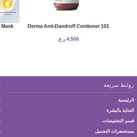
r Mask
101 Derma Anti-Dandruff Contioner
4,500
ر.ع.
روابط سريعة
ا
الرئيسية
س
العناية بالبشرة
ش
قسم التخفيضات
س
مستحضرات التجميل
س