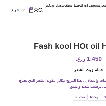
شعر
مستحضرات التجميل
منظفات
هدايا وديكور
0
0,000
ر.ع.
Fash kool HOt oil 
1,450
ر.ع.
حمام زيت الشعر
ينات والمعادن ، هذا المزيج مثالي لتقوية الشعر الذي يحتاج
لى ترطيب شديد وعميق
Rucola
honey
G