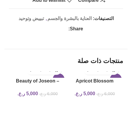
Add to wishlist
Compare
التصنيفات:
العناية بالبشرة والجسم
,
تبييض وتوحيد
Share:
منتجات ذات صلة
-17%
-17%
Beauty of Joseon –
Apricot Blossom
Calming Serum : Green
Peeling Gel beauty of
5,000
ر.ع.
5,000
ر.ع.
6,000
ر.ع.
6,000
ر.ع.
tea + Panthenol
joseon