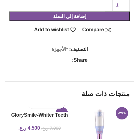
إضافة إلى السلة
Add to wishlist
Compare
التصنيف:
*الأجهزة
Share:
منتجات ذات صلة
-36%
-29%
GlorySmile-Whiter Teeth
4,500
ر.ع.
7,000
ر.ع.