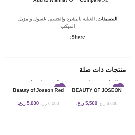
Add to wishlist
Compare
التصنيفات:
العناية بالبشرة والجسم
,
غسول و مزيل
الميكب
Share:
منتجات ذات صلة
-17%
-8%
Beauty of Joseon Red
BEAUTY OF JOSEON
Bean Water Gel 100ml
Radiance Cleansing
5,500
ر.ع.
5,000
ر.ع.
6,000
ر.ع.
6,000
ر.ع.
Balm