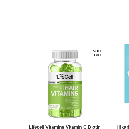
SOLD
-52%
OUT
SOLD
OUT
hilus
Lifecell Vitamins Vitamin C Biotin
Hikar