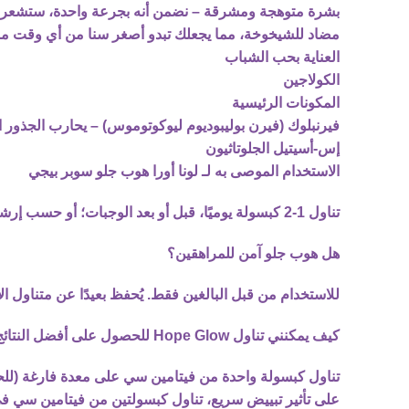
بشرة متوهجة ومشرقة – نضمن أنه بجرعة واحدة، ستشعر وترى
مضاد للشيخوخة، مما يجعلك تبدو أصغر سنا من أي وقت 
العناية بحب الشباب
الكولاجين
المكونات الرئيسية
فيرنبلوك (فيرن بوليبوديوم ليوكوتوموس) – يحارب الجذور ا
إس-أسيتيل الجلوتاثيون
الاستخدام الموصى به لـ لونا أورا هوب جلو سوبر بيجي
تناول 1-2 كبسولة يوميًا، قبل أو بعد الوجبات؛ أو حسب إرشادات الطبيب.
هل هوب جلو آمن للمراهقين؟
للاستخدام من قبل البالغين فقط. يُحفظ بعيدًا عن متناول
كيف يمكنني تناول Hope Glow للحصول على أفضل النتائج؟
تناول كبسولة واحدة من فيتامين سي على معدة فارغة (ل
على تأثير تبييض سريع، تناول كبسولتين من فيتامين سي في