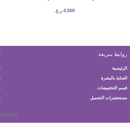
supplement for weight loss
4,500
ر.ع.
روابط سريعة
ا
الرئيسية
س
العناية بالبشرة
ش
قسم التخفيضات
س
مستحضرات التجميل
س
ESERVED