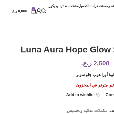
شعر
مستحضرات التجميل
منظفات
هدايا وديكور
0
0,000
ر.ع.
Luna Aura Hope Glow 
2,500
ر.ع.
ونا أورا هوب جلو سوبر
ير متوفر في المخزون
Add to wishlist
Com
يف:
مكملات غذائية وتخسيس