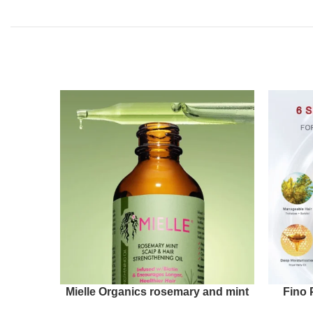
itioner &
Mielle Organics rosemary and mint
Fino 
 Blend
hair oil