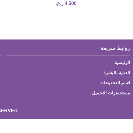
4,500
ر.ع.
روابط سريعة
ا
الرئيسية
س
العناية بالبشرة
ش
قسم التخفيضات
س
مستحضرات التجميل
س
ESERVED