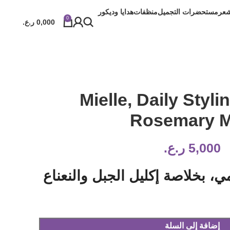
شعر
مستحضرات التجميل
منظفات
هدايا وديكور
0
0,000
ر.ع.
Mielle, Daily Styl
Rosemary M
5,000
ر.ع.
ي، بخلاصة إكليل الجبل والنعناع
إضافة إلى السلة