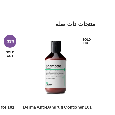
منتجات ذات صلة
SOLD
-33%
OUT
SOLD
OUT
 for
101 Derma Anti-Dandruff Contioner