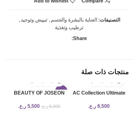
Add to wishlist
Compare
التصنيفات:
العناية بالبشرة والجسم
,
تبييض وتوحيد
,
ترطيب وتغذية
Share:
منتجات ذات صلة
17%
-8%
BEAUTY OF JOSEON
AC Collection Ultimate
Radiance Cleansing
Spot Cream
6,500
ر.ع.
5,500
ر.ع.
6,000
ر.ع.
Balm