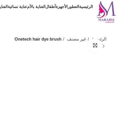
الرئيسية
العطور
الأجهزة
أطفال
العناية بالأم
عناية نسائية
العنا
الرئيسية
غير مصنف
Onetech hair dye brush
Click to enlarge