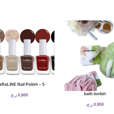
RaLiNE Nail Polish – 5
bath loofah
0,800
ر.ع.
0,950
ر.ع.