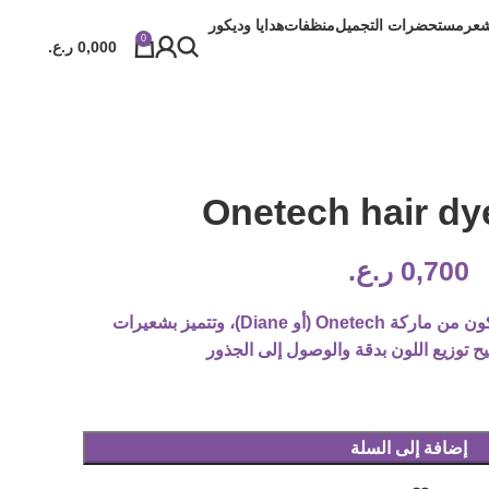
شعر
مستحضرات التجميل
منظفات
هدايا وديكور
0
0,000
ر.ع.
Onetech hair dy
0,700
ر.ع.
كون من ماركة
Onetech
(أو Diane)، وتتميز بشعيرات
يح توزيع اللون بدقة والوصول إلى الجذور
إضافة إلى السلة