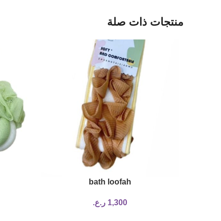
منتجات ذات صلة
bath loofah
1,300
ر.ع.