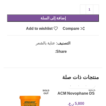
إضافة إلى السلة
Add to wishlist
Compare
التصنيف:
عناية بالشعر
Share:
منتجات ذات صلة
SOLD
SOLD
50%
ACM Novophane DS
OUT
OUT
Anti-Dandruff Shampoo
LD
5,800
ر.ع.
UT
for Flaky Scalp, 125ml