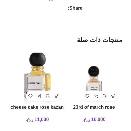
Share:
منتجات ذات صلة
cheese cake rose kazan
23rd of march rose
perfume
kazan perfume
16,000
ر.ع.
11,000
ر.ع.
nt