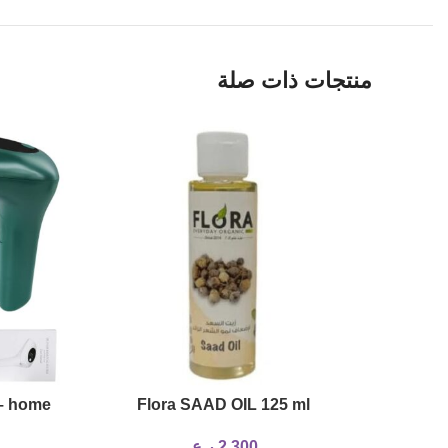
منتجات ذات صلة
 – home
Flora SAAD OIL 125 ml
2,300
ر.ع.