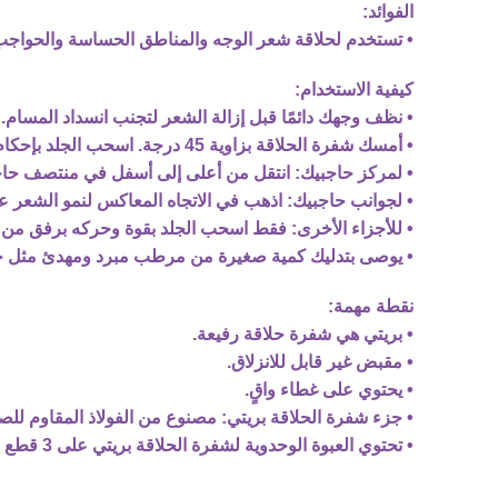
الفوائد:
• تستخدم لحلاقة شعر الوجه والمناطق الحساسة والحواجب
كيفية الاستخدام:
• نظف وجهك دائمًا قبل إزالة الشعر لتجنب انسداد المسام.
• أمسك شفرة الحلاقة بزاوية 45 درجة. اسحب الجلد بإحكام حتى ينزلق برفق فوق الجلد.
• لمركز حاجبيك: انتقل من أعلى إلى أسفل في منتصف حاج
• لجوانب حاجبيك: اذهب في الاتجاه المعاكس لنمو الشعر ع
• للأجزاء الأخرى: فقط اسحب الجلد بقوة وحركه برفق من 
• يوصى بتدليك كمية صغيرة من مرطب مبرد ومهدئ مثل جل ا
نقطة مهمة:
• بريتي هي شفرة حلاقة رفيعة.
• مقبض غير قابل للانزلاق.
• يحتوي على غطاء واقٍ.
• جزء شفرة الحلاقة بريتي: مصنوع من الفولاذ المقاوم للصدأ
• تحتوي العبوة الوحدوية لشفرة الحلاقة بريتي على 3 قطع بألوان مختلفة.