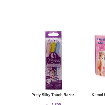
SOLD
OUT
pcs
Pritty Silky Touch Razor
Kemei 
1,800
ر.ع.