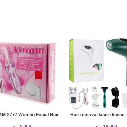
KM-2777 Women Facial Hair
Hair removal laser devise
Remover
use
18,000
ر.ع.
5,000
ر.ع.