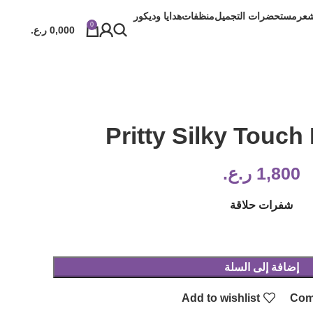
شعر
مستحضرات التجميل
منظفات
هدايا وديكور
0
0,000
ر.ع.
Pritty Silky Touch
1,800
ر.ع.
شفرات حلاقة
إضافة إلى السلة
Add to wishlist
Com