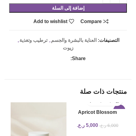
إضافة إلى السلة
Add to wishlist
Compare
التصنيفات:
العناية بالبشرة والجسم
,
ترطيب وتغذية
,
زيوت
Share:
منتجات ذات صلة
-17%
Apricot Blossom
Peeling Gel beauty of
5,000
ر.ع.
6,000
ر.ع.
joseon