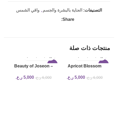
التصنيفات:
العناية بالبشرة والجسم
,
واقي الشمس
Share:
منتجات ذات صلة
19%
-17%
-17%
Beauty of Joseon –
Apricot Blossom
Calming Serum : Green
Peeling Gel beauty of
5,000
ر.ع.
5,000
ر.ع.
6,000
ر.ع.
6,000
ر.ع.
tea + Panthenol
joseon
n
ter