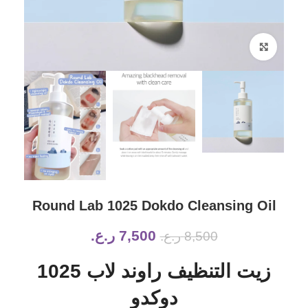
Click to enlarge
Round Lab 1025 Dokdo Cleansing Oil
7,500
ر.ع.
8,500
ر.ع.
زيت التنظيف راوند لاب 1025
دوكدو