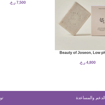
7,500
ر.ع.
Beauty of Joseon, Low p
Face and Body Cleansing B
4,800
ر.ع.
100 ml)
لدعم والمساعدة
تو