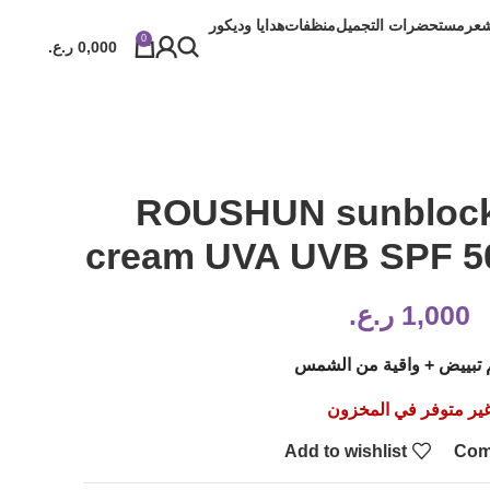
شعر
مستحضرات التجميل
منظفات
هدايا وديكور
0
0,000
ر.ع.
ROUSHUN sunblock
cream UVA UVB SPF 50
1,000
ر.ع.
تبييض + واقية من الشمس
ير متوفر في المخزون
Add to wishlist
Com