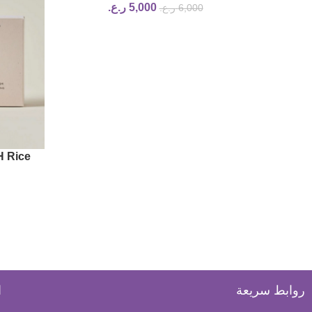
5,000
ر.ع.
6,000
ر.ع.
H Rice
ar Soap,
روابط سريعة
ا