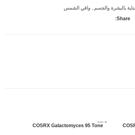
ناية بالبشرة والجسم
,
واقي الشمس
Share:
SOLD
SOLD
COSRX Galactomyces 95 Tone
COSR
OUT
OUT
Balancing Power Essence 100ml