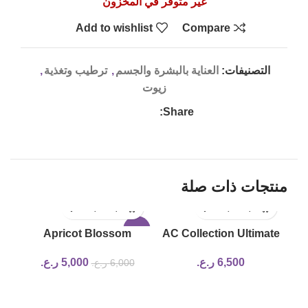
غير متوفر في المخزون
Add to wishlist
Compare
التصنيفات:
العناية بالبشرة والجسم
,
ترطيب وتغذية
,
زيوت
Share:
منتجات ذات صلة
-17%
Apricot Blossom
AC Collection Ultimate
Peeling Gel beauty of
Spot Cream
6,500
ر.ع.
5,000
ر.ع.
6,000
ر.ع.
joseon