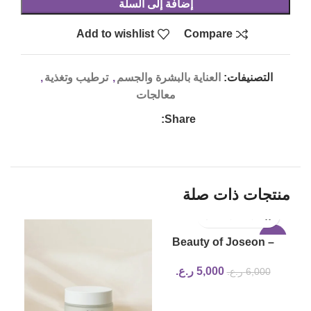
إضافة إلى السلة
Add to wishlist
Compare
التصنيفات:
العناية بالبشرة والجسم
,
ترطيب وتغذية
,
معالجات
Share:
منتجات ذات صلة
17%
-17%
Beauty of Joseon –
Calming Serum : Green
5,000
ر.ع.
6,000
ر.ع.
tea + Panthenol