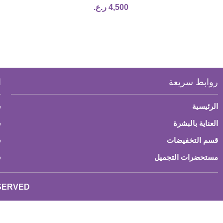
4,500
ر.ع.
روابط سريعة
ا
الرئيسية
س
العناية بالبشرة
ش
قسم التخفيضات
س
مستحضرات التجميل
س
ESERVED