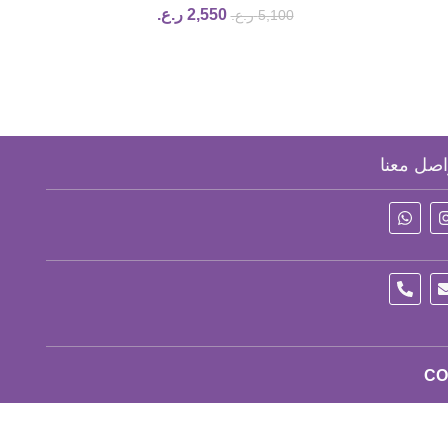
2,550
ر.ع.
5,100
ر.ع.
Conditioner – Intensive (Ylang
Ylang)
اصل معنا
CO