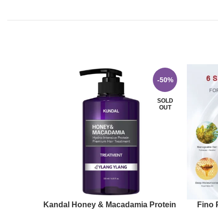
-50%
SOLD
OUT
For Skin
Kandal Honey & Macadamia Protein
Fino 
Moisturizing & Nourishing