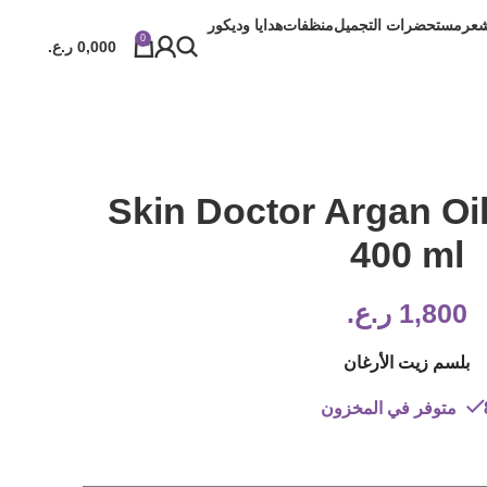
شعر
مستحضرات التجميل
منظفات
هدايا وديكور
0
0,000
ر.ع.
Skin Doctor Argan Oi
400 ml
1,800
ر.ع.
بلسم زيت الأرغان
المخزون