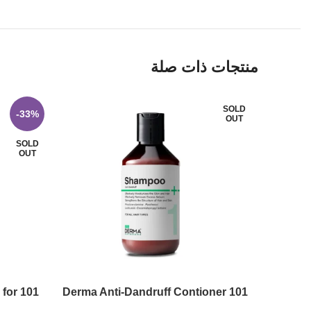
منتجات ذات صلة
SOLD
-33%
OUT
SOLD
OUT
 for
101 Derma Anti-Dandruff Contioner