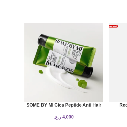
nti-Hair
SOME BY MI Cica Peptide Anti Hair
Red
 150ml
Loss Treatment
Conditi
4,000
ر.ع.