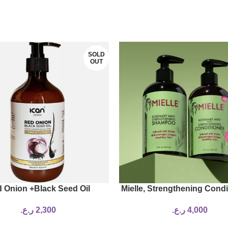
SOLD
OUT
 Onion +Black Seed Oil
Mielle, Strengthening Condi
oner For Hair Fall Control &
shampoo, Rosemary Mint
4,000
ر.ع.
2,300
ر.ع.
hair growth