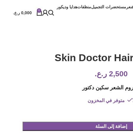
شعر
مستحضرات التجميل
منظفات
هدايا وديكور
0
0,000
ر.ع.
Skin Doctor Hai
2,500
ر.ع.
وم الشعر سكين دكتور
المخزون
إضافة إلى السلة