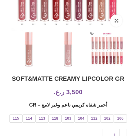
Click to enlarge
SOFT&MATTE CREAMY LIPCOLOR GR
3,500
ر.ع.
أحمر شفاه كريمي ناعم وغير لامع – GR
115
114
113
118
103
104
112
102
106