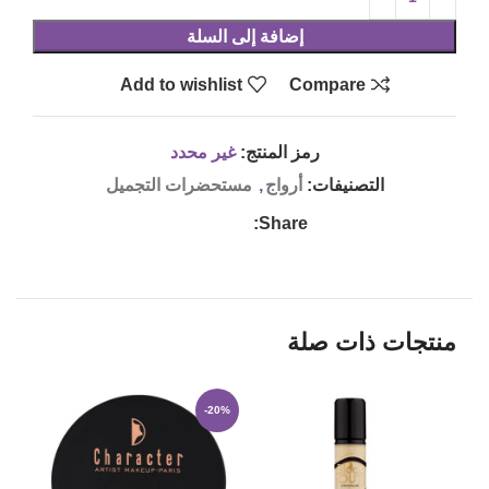
إضافة إلى السلة
Add to wishlist
Compare
رمز المنتج:
غير محدد
التصنيفات:
أرواج
,
مستحضرات التجميل
Share:
منتجات ذات صلة
13%
-20%
LD
UT