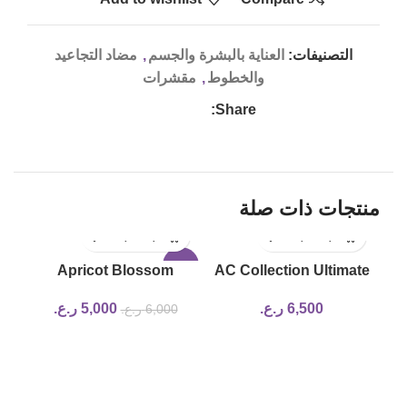
التصنيفات:
العناية بالبشرة والجسم
,
مضاد التجاعيد
والخطوط
,
مقشرات
Share:
منتجات ذات صلة
-17%
Apricot Blossom
AC Collection Ultimate
Peeling Gel beauty of
Spot Cream
6,500
ر.ع.
5,000
ر.ع.
6,000
ر.ع.
joseon