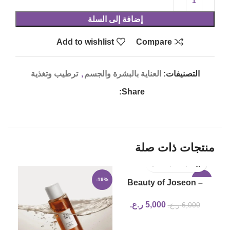
إضافة إلى السلة
Add to wishlist
Compare
التصنيفات:
العناية بالبشرة والجسم
,
ترطيب وتغذية
Share:
منتجات ذات صلة
17%
-19%
-17%
Beauty of Joseon –
Calming Serum : Green
5,000
ر.ع.
6,000
ر.ع.
tea + Panthenol