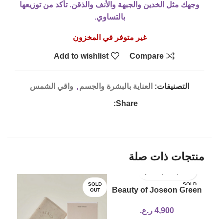
وجهك مثل الخدين والجبهة والأنف والذقن. تأكد من توزيعها
بالتساوي.
غير متوفر في المخزون
Add to wishlist
Compare
التصنيفات:
العناية بالبشرة والجسم
,
واقي الشمس
Share:
منتجات ذات صلة
SOLD
SOLD
Beauty of Joseon Green
OUT
OUT
Plum Refreshing
4,900
ر.ع.
Cleanser 100ml