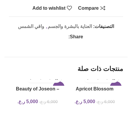
Add to wishlist
Compare
التصنيفات:
العناية بالبشرة والجسم
,
واقي الشمس
Share:
منتجات ذات صلة
LD
-17%
-17%
Beauty of Joseon –
Apricot Blossom
UT
Calming Serum : Green
Peeling Gel beauty of
5,000
ر.ع.
5,000
ر.ع.
6,000
ر.ع.
6,000
ر.ع.
tea + Panthenol
joseon